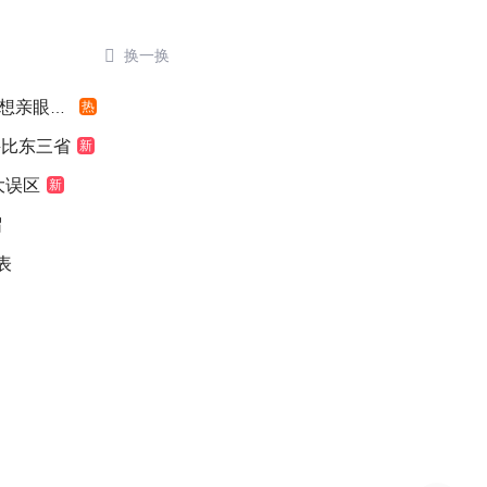

换一换
亲眼看看
热
堪比东三省
新
大误区
新
留
表