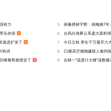
5
强有力
画像师林宇辉：画梅姨7年 想
6
带头休假
台风白海豚云系庞大面积
热
7
打算激进扩张了
今日立秋 养生千万避开六
热
8
成海外热词
21楼高空抛物嫌疑人被拘
9
巨峰葡萄都便宜了
吉林一“温度计大楼”读数爆
新