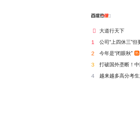


大道行天下
1
公司“上四休三”但
2
今年是“闭眼秋”
热
3
打破国外垄断！中
4
越来越多高分考生