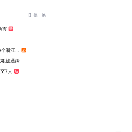

换一换
地震
新
浙江面积
热
主犯被通缉
至7人
新