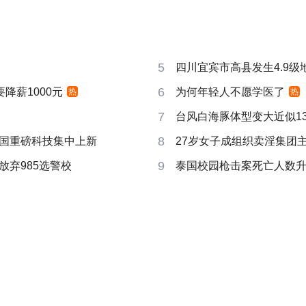
5
四川宜宾市高县发生4.9级
6
要降薪1000元
为何年轻人不愿学医了
热
热
7
台风白海豚体型变大近似13个
8
国重磅科技集中上新
27岁女子成组织卖淫集团
9
放弃985选警校
泰国校园枪击案死亡人数升